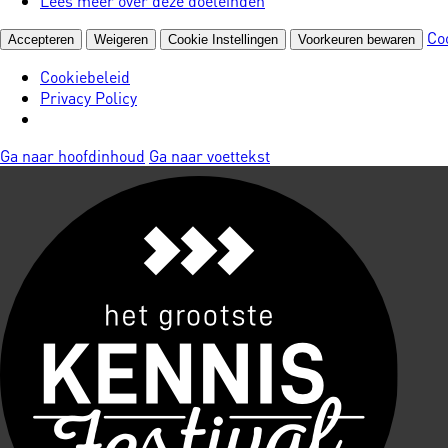
Lees meer over deze doeleinden
Co
Accepteren
Weigeren
Cookie Instellingen
Voorkeuren bewaren
Cookiebeleid
Privacy Policy
Ga naar hoofdinhoud
Ga naar voettekst