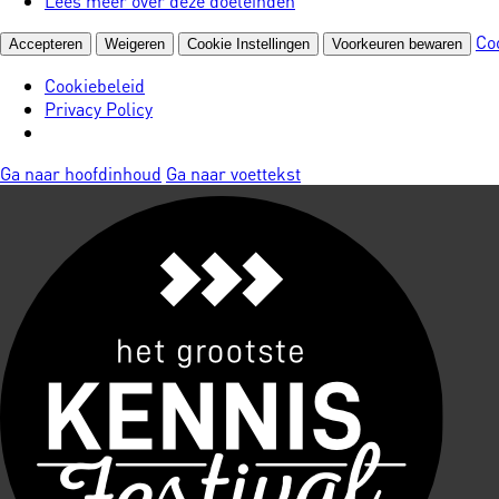
Lees meer over deze doeleinden
Co
Accepteren
Weigeren
Cookie Instellingen
Voorkeuren bewaren
Cookiebeleid
Privacy Policy
Ga naar hoofdinhoud
Ga naar voettekst