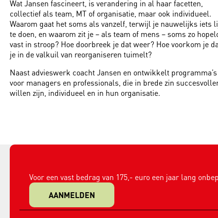
Wat Jansen fascineert, is verandering in al haar facetten,
collectief als team, MT of organisatie, maar ook individueel.
Waarom gaat het soms als vanzelf, terwijl je nauwelijks iets li
te doen, en waarom zit je – als team of mens – soms zo hopel
vast in stroop? Hoe doorbreek je dat weer? Hoe voorkom je da
je in de valkuil van reorganiseren tuimelt?
Naast advieswerk coacht Jansen en ontwikkelt programma’s
voor managers en professionals, die in brede zin succesvolle
willen zijn, individueel en in hun organisatie.
Voor een vast bedrag van 175,- euro een jaar lang onbep
AANMELDEN