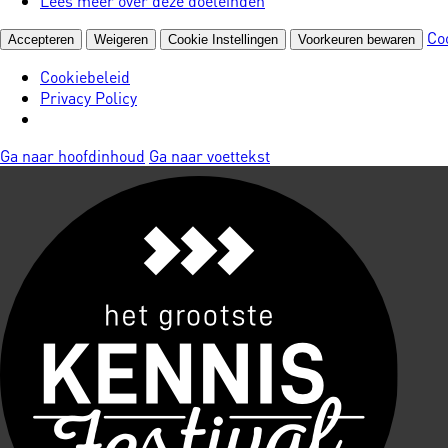
Lees meer over deze doeleinden
Co
Accepteren
Weigeren
Cookie Instellingen
Voorkeuren bewaren
Cookiebeleid
Privacy Policy
Ga naar hoofdinhoud
Ga naar voettekst