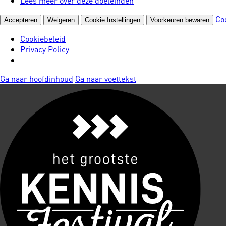
Lees meer over deze doeleinden
Co
Accepteren
Weigeren
Cookie Instellingen
Voorkeuren bewaren
Cookiebeleid
Privacy Policy
Ga naar hoofdinhoud
Ga naar voettekst