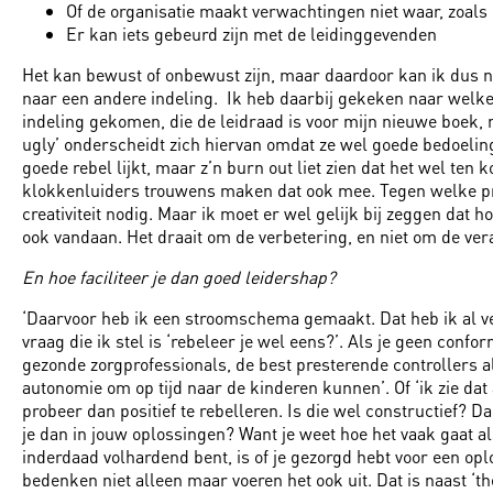
Of de organisatie maakt verwachtingen niet waar, zoals 
Er kan iets gebeurd zijn met de leidinggevenden
Het kan bewust of onbewust zijn, maar daardoor kan ik dus nie
naar een andere indeling. Ik heb daarbij gekeken naar welke
indeling gekomen, die de leidraad is voor mijn nieuwe boek, m
ugly’ onderscheidt zich hiervan omdat ze wel goede bedoeling
goede rebel lijkt, maar z’n burn out liet zien dat het wel ten
klokkenluiders trouwens maken dat ook mee. Tegen welke prijs
creativiteit nodig. Maar ik moet er wel gelijk bij zeggen dat 
ook vandaan. Het draait om de verbetering, en niet om de veran
En hoe faciliteer je dan goed leidershap?
‘Daarvoor heb ik een stroomschema gemaakt. Dat heb ik al ve
vraag die ik stel is ‘rebeleer je wel eens?’. Als je geen con
gezonde zorgprofessionals, de best presterende controllers a
autonomie om op tijd naar de kinderen kunnen’. Of ‘ik zie dat a
probeer dan positief te rebelleren. Is die wel constructief? D
je dan in jouw oplossingen? Want je weet hoe het vaak gaat als
inderdaad volhardend bent, is of je gezorgd hebt voor een op
bedenken niet alleen maar voeren het ook uit. Dat is naast ‘th