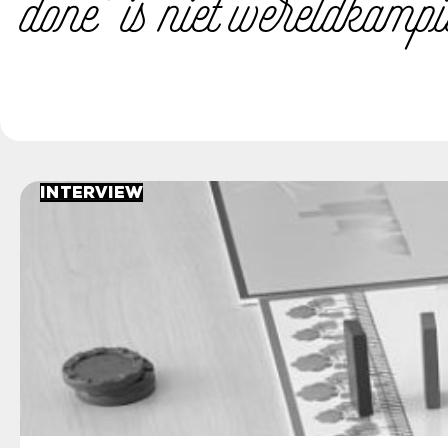
done’ is niet wereldkamp
Interview