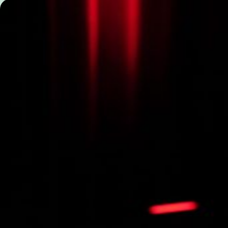
over wat komen gaat. Duiveman betoogt dat al onze beelde
‘voorinneren’. En als je dat eenmaal weet, kun je beter
de fotograaf (Ramon Tjan / Radboud Reflects)