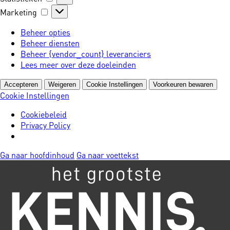
Marketing
Marketing
Beheer opties
Beheer diensten
Beheer {vendor_count} leveranciers
Lees meer over deze doeleinden
Accepteren
Weigeren
Cookie Instellingen
Voorkeuren bewaren
Cookie Instellingen
Cookiebeleid
Privacy Policy
Ga naar hoofdinhoud
Ga naar voettekst