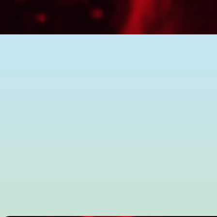
Overijssel anno 1528 2028
Hoe zag Overijssel eruit in 1528? Zie je het voor je? Krakend
kaarslicht de geschriften van een afvallige Duitse monnik: M
Hoe ziet Overijssel eruit in 2528? Zie je het voor je? Waarsch
Duiveman dat jouw visie op de toekomst altijd voortkomt uit he
de slag. Samen met andere deelnemers maak je een historisc
Deze sessie is onderdeel van het programma De Toekomst van
Het Grootste Kennisfestival van Nederland.
Biografie
Adriaan Duiveman is historicus. Hij werkt als postdoc o