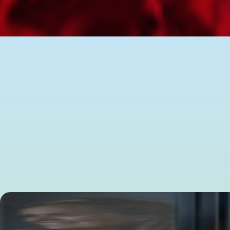
“De grootste maatschappelijke opgaven houden zich niet aan o
Kom langs in onze sessie, speel mee en leer grenzen samen
Vrijwel geen enkele maatschappelijke opgave laat zich nog 
ieder hun eigen opdracht, belangen, taal en logica hebben.
Toch zien we dat sommige samenwerkingen beter verlopen dan
vermogen om samen praktijken te ontwikkelen, grenzen binn
Als je aan betrokkenen vraagt hoe zij dat doen, dan is het ant
Maar achter dat ogenschijnlijk vanzelfsprekende handelen sc
gezamenlijk resultaat te boeken. En dat is niet de verantwo
Het vermogen om grenzen te overbruggen, ook wel boundary s
ontdek je kunt doen in jouw praktijk om grenzen te overbrug