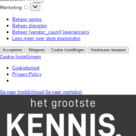
Marketing
Marketing
Beheer opties
Beheer diensten
Beheer {vendor_count} leveranciers
Lees meer over deze doeleinden
Accepteren
Weigeren
Cookie Instellingen
Voorkeuren bewaren
Cookie Instellingen
Cookiebeleid
Privacy Policy
Ga naar hoofdinhoud
Ga naar voettekst