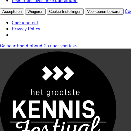
Lees meer over deze doeleinden
Co
Accepteren
Weigeren
Cookie Instellingen
Voorkeuren bewaren
Cookiebeleid
Privacy Policy
Ga naar hoofdinhoud
Ga naar voettekst