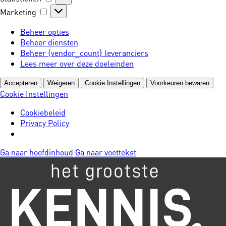
Marketing
Marketing
Beheer opties
Beheer diensten
Beheer {vendor_count} leveranciers
Lees meer over deze doeleinden
Accepteren
Weigeren
Cookie Instellingen
Voorkeuren bewaren
Cookie Instellingen
Cookiebeleid
Privacy Policy
Ga naar hoofdinhoud
Ga naar voettekst