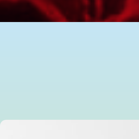
Wat Maakkracht mogelijk
In een tijd van grote maatschappelijke problemen voelen we 
oplossen blijkt niet toereikend. Waarom lukt het niet om da
Wat we nodig hebben is een heel andere denk- en werkwijze:
bestaande systeem radicaal veranderen. Een creatieve maker 
belanghebbenden bij te activeren, ontstaan draagvlak en ru
In zijn presentatie over Maakkracht toont Tabo Goudswaard h
Biografie
Social designer, spreker en adviseur bij diverse ministe
Amsterdam, Nationale Politie en het Ministerie van Justi