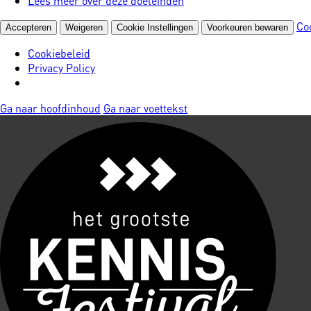
Lees meer over deze doeleinden
Co
Accepteren
Weigeren
Cookie Instellingen
Voorkeuren bewaren
Cookiebeleid
Privacy Policy
Ga naar hoofdinhoud
Ga naar voettekst