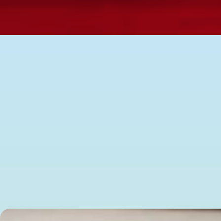
Wat AI voor jou betekent 
We leven niet in een gewone tijd van technologische vooruitga
en versterken elkaar. Samen vormen ze een vliegwiel dat onz
In deze inspirerende en toegankelijke sessie neemt Robbert 
wereld nu zo snel verandert, welke krachten daarachter zitten
Deze sessie is geen doemverhaal en ook geen blind optimisti
afwachten geen optie is, maar ook waarom deze verandering
Je gaat naar huis met een scherper beeld van de toekomst, pr
Biografie