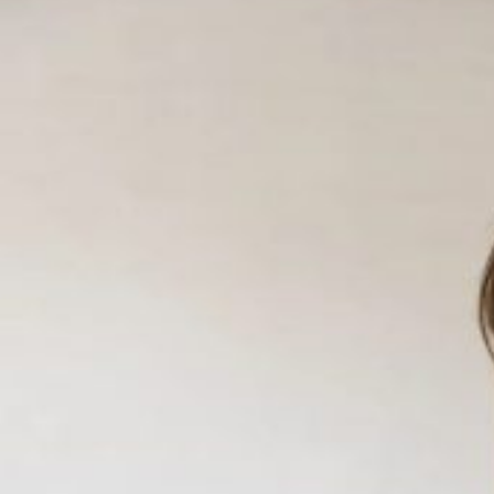
Robbert van Empel is schrijver van De Grote Verandering, 
om AI en technologische verandering beter te begrijpen e
breed publiek.