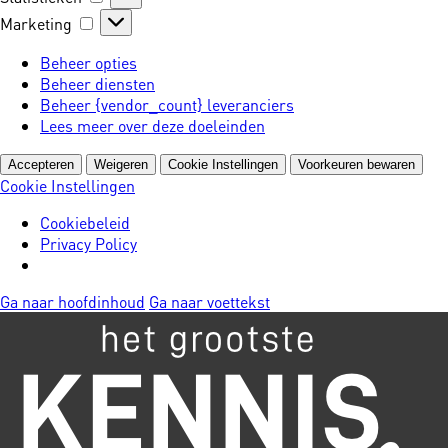
Marketing
Marketing
Beheer opties
Beheer diensten
Beheer {vendor_count} leveranciers
Lees meer over deze doeleinden
Accepteren
Weigeren
Cookie Instellingen
Voorkeuren bewaren
Cookie Instellingen
Cookiebeleid
Privacy Policy
Ga naar hoofdinhoud
Ga naar voettekst