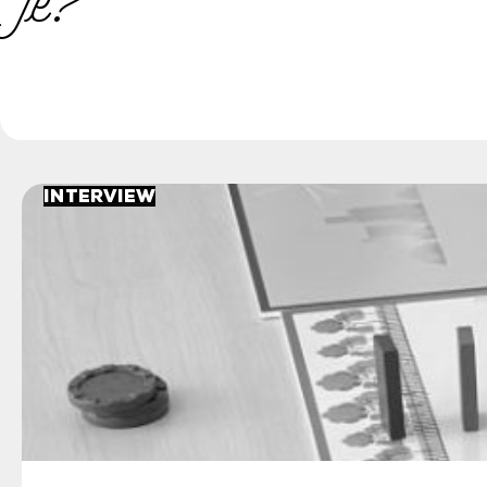
je?
Interview